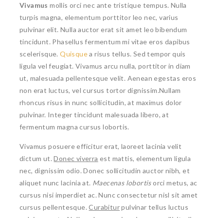
Vivamus
mollis orci nec ante tristique tempus. Nulla
turpis magna, elementum porttitor leo nec, varius
pulvinar elit. Nulla auctor erat sit amet leo bibendum
tincidunt. Phasellus fermentum mi vitae eros dapibus
scelerisque.
Quisque
a risus tellus. Sed tempor quis
ligula vel feugiat. Vivamus arcu nulla, porttitor in diam
ut, malesuada pellentesque velit. Aenean egestas eros
non erat luctus, vel cursus tortor dignissim.Nullam
rhoncus risus in nunc sollicitudin, at maximus dolor
pulvinar. Integer tincidunt malesuada libero, at
fermentum magna cursus lobortis.
Vivamus posuere efficitur erat, laoreet lacinia velit
dictum ut.
Donec viverra
est mattis, elementum ligula
nec, dignissim odio. Donec sollicitudin auctor nibh, et
aliquet nunc lacinia at.
Maecenas lobortis
orci metus, ac
cursus nisi imperdiet ac. Nunc consectetur nisl sit amet
cursus pellentesque.
Curabitur
pulvinar tellus luctus