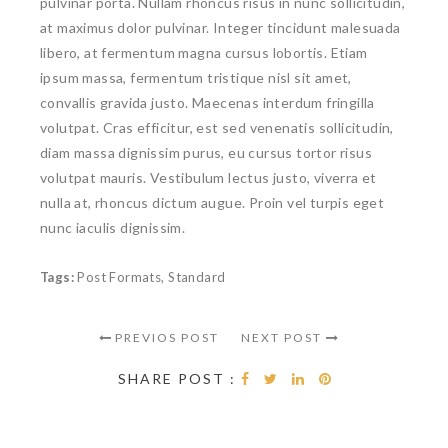
pulvinar porta. Nullam rhoncus risus in nunc sollicitudin,
at maximus dolor pulvinar. Integer tincidunt malesuada
libero, at fermentum magna cursus lobortis. Etiam
ipsum massa, fermentum tristique nisl sit amet,
convallis gravida justo. Maecenas interdum fringilla
volutpat. Cras efficitur, est sed venenatis sollicitudin,
diam massa dignissim purus, eu cursus tortor risus
volutpat mauris. Vestibulum lectus justo, viverra et
nulla at, rhoncus dictum augue. Proin vel turpis eget
nunc iaculis dignissim.
Tags:
Post Formats
,
Standard
PREVIOS POST
NEXT POST
SHARE POST :