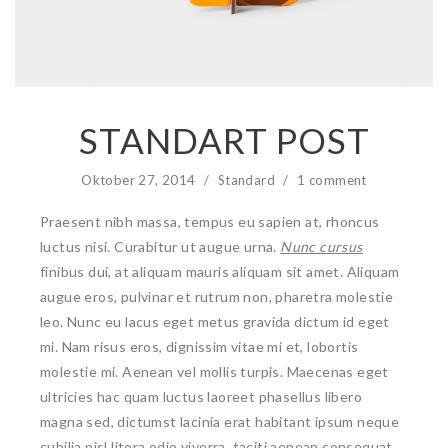
STANDART POST
Oktober 27, 2014
/
Standard
/
1 comment
Praesent nibh massa, tempus eu sapien at, rhoncus
luctus nisi. Curabitur ut augue urna.
Nunc cursus
finibus dui, at aliquam mauris aliquam sit amet. Aliquam
augue eros, pulvinar et rutrum non, pharetra molestie
leo. Nunc eu lacus eget metus gravida dictum id eget
mi. Nam risus eros, dignissim vitae mi et, lobortis
molestie mi. Aenean vel mollis turpis. Maecenas eget
ultricies hac quam luctus laoreet phasellus libero
magna sed, dictumst lacinia erat habitant ipsum neque
cubilia nisl litora odio viverra, taciti aenean consequat